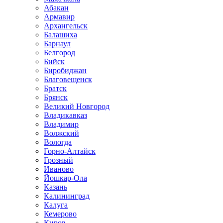
Абакан
Армавир
Архангельск
Балашиха
Барнаул
Белгород
Бийск
Биробиджан
Благовещенск
Братск
Брянск
Великий Новгород
Владикавказ
Владимир
Волжский
Вологда
Горно-Алтайск
Грозный
Иваново
Йошкар-Ола
Казань
Калининград
Калуга
Кемерово
Киров