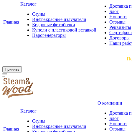
Каталог
Доставка п
Блог
Сауны
Новости
Инфракрасные излучатели
Главная
Отзывы
Кедровые фитобочки
Реквизиты
Купели с пластиковой вставкой
Сертифика
Парогенераторы
Договоры
Наши рабо
Мы используем файлы cookie, чтобы улучшить работу сайта.
По
Принять
О компании
Каталог
Доставка п
Блог
Сауны
Новости
Инфракрасные излучатели
Главная
Отзывы
Кедровые фитобочки